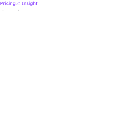
Pricing
📈 Insight
·
·