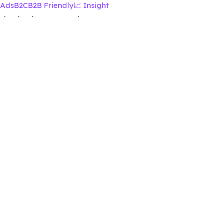
Ads
B2C
B2B Friendly
📈 Insight
·
·
·
·