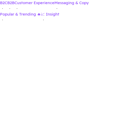
B2C
B2B
Customer Experience
Messaging & Copy
·
·
·
·
Popular & Trending 🔥
📈 Insight
·
·