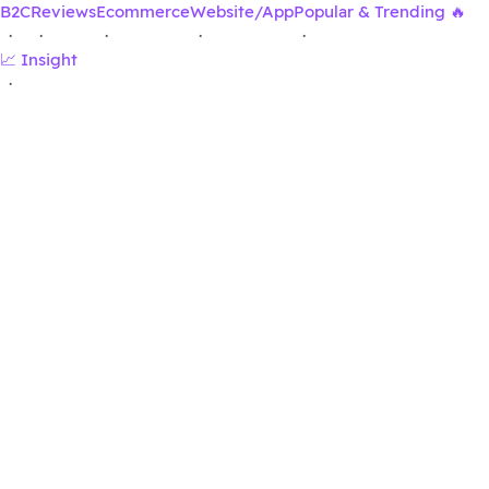
B2C
Reviews
Ecommerce
Website/App
Popular & Trending 🔥
·
·
·
·
·
📈 Insight
·