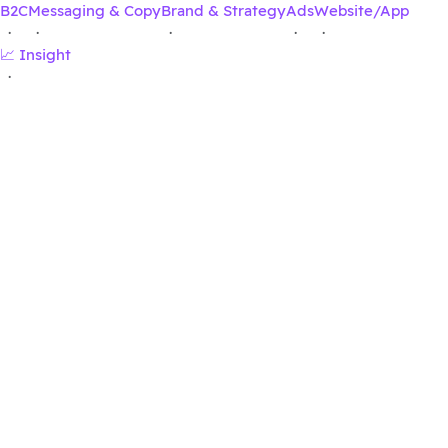
B2C
Messaging & Copy
Brand & Strategy
Ads
Website/App
·
·
·
·
·
📈 Insight
·