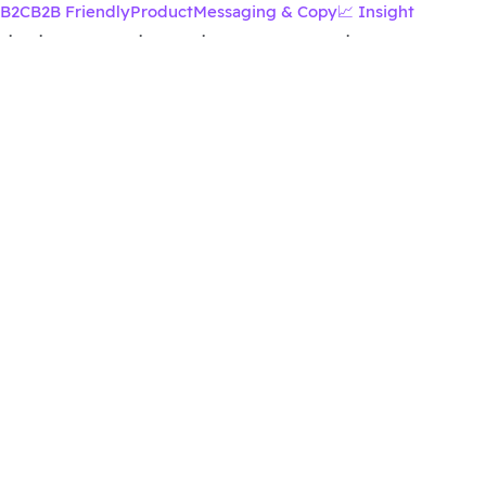
B2C
B2B Friendly
Product
Messaging & Copy
📈 Insight
·
·
·
·
·