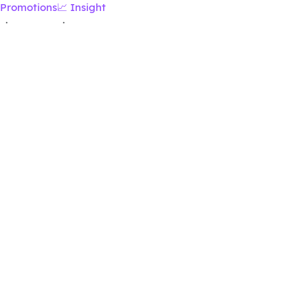
Promotions
📈 Insight
·
·