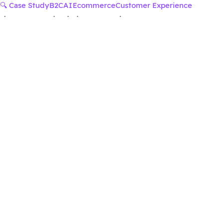
🔍 Case Study
B2C
AI
Ecommerce
Customer Experience
·
·
·
·
·