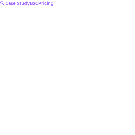
🔍 Case Study
B2C
Pricing
·
·
·